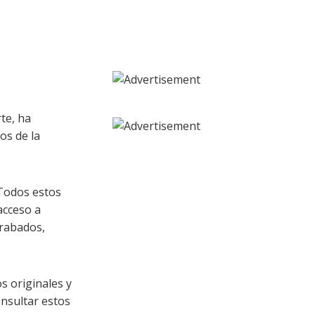
rte, ha
os de la
 Todos estos
acceso a
grabados,
s originales y
onsultar estos