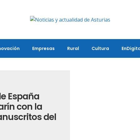
novación
Empresas
Rural
Cultura
EnDigita
 de España
arín con la
anuscritos del