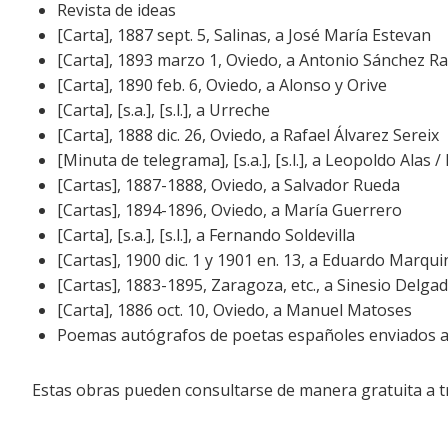
Revista de ideas
[Carta], 1887 sept. 5, Salinas, a José María Estevan
[Carta], 1893 marzo 1, Oviedo, a Antonio Sánchez 
[Carta], 1890 feb. 6, Oviedo, a Alonso y Orive
[Carta], [s.a.], [s.l.], a Urreche
[Carta], 1888 dic. 26, Oviedo, a Rafael Álvarez Sereix
[Minuta de telegrama], [s.a.], [s.l.], a Leopoldo Alas /
[Cartas], 1887-1888, Oviedo, a Salvador Rueda
[Cartas], 1894-1896, Oviedo, a María Guerrero
[Carta], [s.a.], [s.l.], a Fernando Soldevilla
[Cartas], 1900 dic. 1 y 1901 en. 13, a Eduardo Marquin
[Cartas], 1883-1895, Zaragoza, etc., a Sinesio Delg
[Carta], 1886 oct. 10, Oviedo, a Manuel Matoses
Poemas autógrafos de poetas españoles enviados al 
Estas obras pueden consultarse de manera gratuita a t