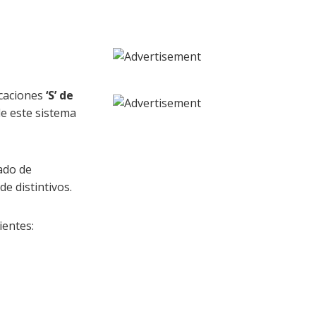
icaciones
‘S’ de
e este sistema
pado de
e distintivos.
ientes: