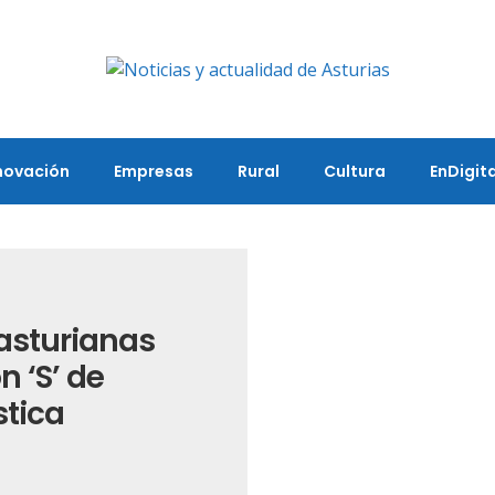
novación
Empresas
Rural
Cultura
EnDigita
 asturianas
n ‘S’ de
stica